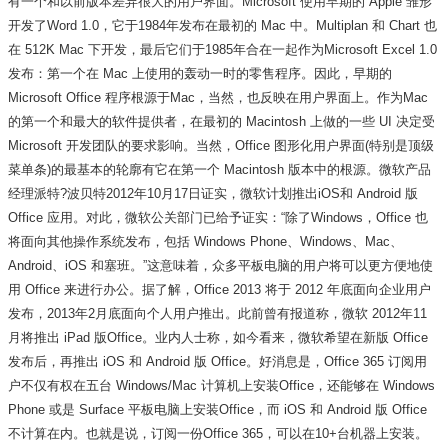
有一个和以前版本差异很大的用户界面。Microsoft 使用早期的 Apple 雏形
开发了Word 1.0，它于1984年发布在最初的 Mac 中。Multiplan 和 Chart 也
在 512K Mac 下开发，最后它们于1985年合在一起作为Microsoft Excel 1.0
发布：第一个在 Mac 上使用的轰动一时的零售程序。因此，早期的
Microsoft Office 程序根源于Mac，当然，也反映在用户界面上。作为Mac
的第一个和最大的软件提供者，在最初的 Macintosh 上做的一些 UI 决定受
Microsoft 开发团队的要求影响。当然，Office 图形化用户界面(特别是顶级
菜单条)的最基本的轮廓有它在第一个 Macintosh 版本中的根源。微软产品
经理派特?波贝特2012年10月17日证实，微软计划推出iOS和 Android 版
Office 应用。对此，微软公关部门已给予证实：“除了Windows，Office 也
将面向其他操作系统发布，包括 Windows Phone、Windows、Mac、
Android、iOS 和塞班。”这意味着，众多平板电脑的用户将可以更方便地使
用 Office 来进行办公。据了解，Office 2013 将于 2012 年底面向企业用户
发布，2013年2月底面向个人用户推出。此前曾有报道称，微软 2012年11
月将推出 iPad 版Office。业内人士称，如今看来，微软希望在新版 Office
发布后，再推出 iOS 和 Android 版 Office。好消息是，Office 365 订阅用
户不仅有权在五台 Windows/Mac 计算机上安装Office，还能够在 Windows
Phone 或是 Surface 平板电脑上安装Office，而 iOS 和 Android 版 Office
不计算在内。也就是说，订阅一份Office 365，可以在10+台机器上安装。