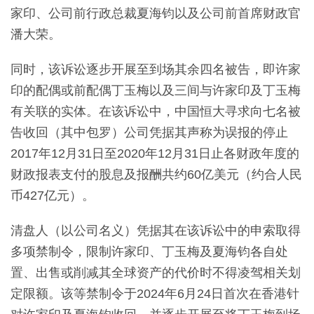
家印、公司前行政总裁夏海钧以及公司前首席财政官
潘大荣。
同时，该诉讼逐步开展至到场其余四名被告，即许家
印的配偶或前配偶丁玉梅以及三间与许家印及丁玉梅
有关联的实体。在该诉讼中，
中国
恒大
寻求向七名被
告收回（其中包罗）公司凭据其声称为误报的停止
2017年12月31日至2020年12月31日止各财政年度的
财政报表支付的股息及报酬共约60亿美元（约合人民
币427亿元）
。
清盘人（以公司名义）凭据其在该诉讼中的申索取得
多项禁制令，限制许家印、丁玉梅及夏海钧各自处
置、出售或削减其全球资产的代价时不得凌驾相关划
定限额。该等禁制令于2024年6月24日首次在
香港
针