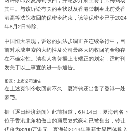
对许家印及夏海钧收回，并逐步开展至将丁玉梅到场
其中。与该诉讼有关的令状以及
香港
禁制令此前受
香
港
高等法院收回的
保密
令约束，该等
保密
令已于2024
年8月2日排除。
中国
恒大
表现，诉讼的执法步调正在连续举行中，目
前对乐成申索的大约性及公司最终大约收回的金额存
在不确定性
。清盘人将凭据上市端正的划定，适时刊
发关于以上事宜的进一步通告。
图源：上市公司通告
在上述克制令收回前不久，夏海钧还出售了
香港
一处
豪宅。
据《逐日经济新闻》此前报道，6月14日，夏海钧名下
位于
香港
北角柏傲山的顶层复式豪宅已被售出，转让
代价为8200万港元。夏海钧2019年重新世界团体购入