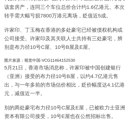
该套房产，连同三个车位总价合计约1.6亿港元。
本次
转手需大幅亏损7800万港元离场，贬值近5成
。
许家印、丁玉梅在
香港
的多处豪宅已经被债权机构或
公司接受。许家印及其关联人士共持有三处豪宅，辨
别是布力径10号C屋、10号B屋及E屋。
图片泉源：视觉中国-VCG11464152530
5月21日，
香港
市场消息称，许家印被中国创建银行
（亚洲）接受的布力径10号B屋，以约4.7亿港元售
出，与一年多前的市场估价相比，
贬价幅度达4.1亿港
元，减值近一半
。
别的两处豪宅布力径10号C屋及E屋，已被欧力士亚洲
资本有限公司接受，10号E屋也在公然招标出售。