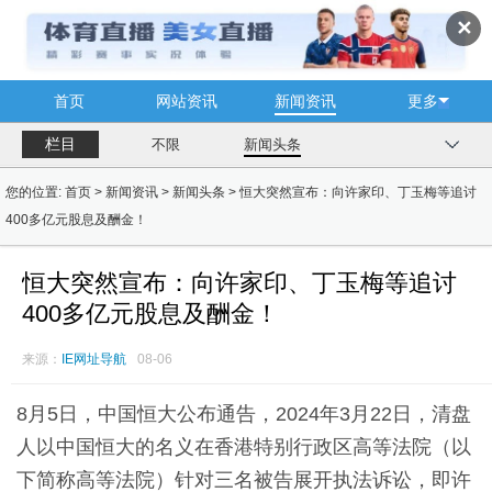
✕
首页
网站资讯
新闻资讯
更多
栏目
不限
新闻头条
您的位置:
首页
>
新闻资讯
>
新闻头条
> 恒大突然宣布：向许家印、丁玉梅等追讨
400多亿元股息及酬金！
恒大突然宣布：向许家印、丁玉梅等追讨
400多亿元股息及酬金！
来源：
IE网址导航
08-06
8月5日，中国
恒大
公布通告，2024年3月22日，清盘
人以中国
恒大
的名义在
香港
特别行政区高等法院（以
下简称高等法院）针对三名被告展开执法诉讼，即许