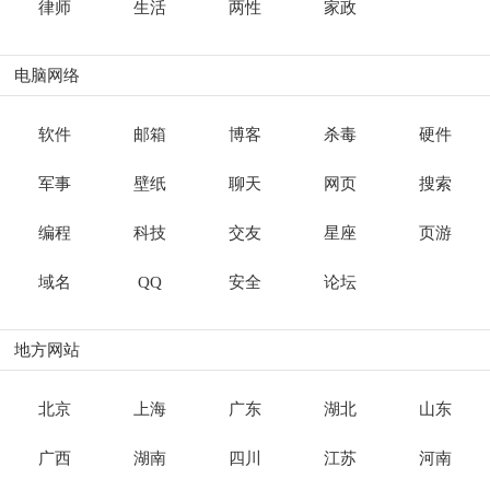
律师
生活
两性
家政
电脑网络
软件
邮箱
博客
杀毒
硬件
军事
壁纸
聊天
网页
搜索
编程
科技
交友
星座
页游
域名
QQ
安全
论坛
地方网站
北京
上海
广东
湖北
山东
广西
湖南
四川
江苏
河南