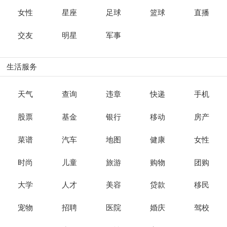
女性
星座
足球
篮球
直播
交友
明星
军事
生活服务
天气
查询
违章
快递
手机
股票
基金
银行
移动
房产
菜谱
汽车
地图
健康
女性
时尚
儿童
旅游
购物
团购
大学
人才
美容
贷款
移民
宠物
招聘
医院
婚庆
驾校