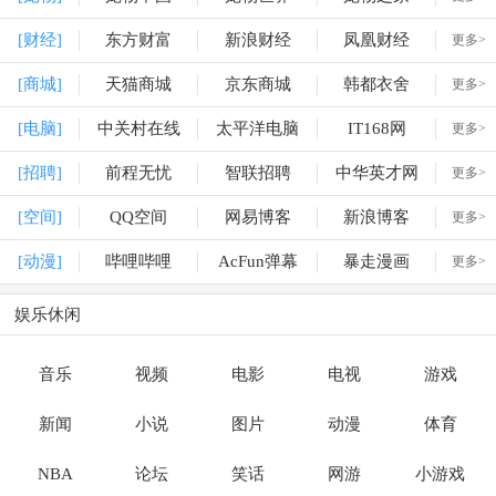
[财经]
东方财富
新浪财经
凤凰财经
更多>
[商城]
天猫商城
京东商城
韩都衣舍
更多>
[电脑]
中关村在线
太平洋电脑
IT168网
更多>
[招聘]
前程无忧
智联招聘
中华英才网
更多>
[空间]
QQ空间
网易博客
新浪博客
更多>
[动漫]
哔哩哔哩
AcFun弹幕
暴走漫画
更多>
娱乐休闲
音乐
视频
电影
电视
游戏
新闻
小说
图片
动漫
体育
NBA
论坛
笑话
网游
小游戏