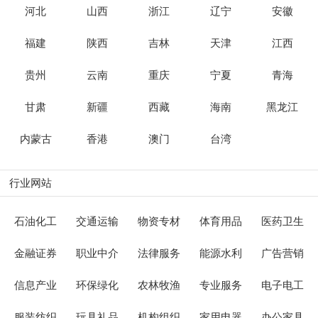
河北
山西
浙江
辽宁
安徽
福建
陕西
吉林
天津
江西
贵州
云南
重庆
宁夏
青海
甘肃
新疆
西藏
海南
黑龙江
内蒙古
香港
澳门
台湾
行业网站
石油化工
交通运输
物资专材
体育用品
医药卫生
金融证券
职业中介
法律服务
能源水利
广告营销
信息产业
环保绿化
农林牧渔
专业服务
电子电工
服装纺织
玩具礼品
机构组织
家用电器
办公家具