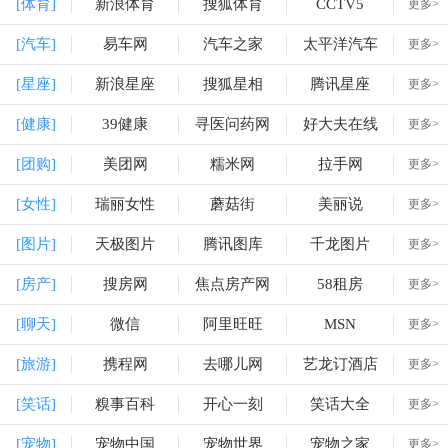
[体育]
新浪体育
搜狐体育
CCTV5
更多>
[汽车]
易车网
汽车之家
太平洋汽车
更多>
[星座]
新浪星座
搜狐星相
腾讯星座
更多>
[健康]
39健康
寻医问药网
好大夫在线
更多>
[团购]
美团网
糯米网
拉手网
更多>
[女性]
瑞丽女性
蘑菇街
美丽说
更多>
[图片]
天极图片
腾讯图库
千龙图片
更多>
[房产]
搜房网
焦点房产网
58租房
更多>
[聊天]
微信
阿里旺旺
MSN
更多>
[旅游]
携程网
去哪儿网
艺龙订酒店
更多>
[笑话]
糗事百科
开心一刻
笑话大全
更多>
[宠物]
宠物中国
宠物世界
宠物之家
更多>