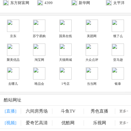
东方财富网
4399
新华网
太平洋
京东
苏宁易购
国美在线
美团网
饿了么
聚美优品
淘宝网
天猫商城
大众点评
亚马逊
去哪儿
唯品会
1号店
当当网
银泰
酷站网址
[直播]
六间房秀场
斗鱼TV
秀色直播
更多>
[视频]
爱奇艺高清
优酷网
乐视网
更多>