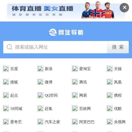
✕
百度
新浪
爱淘宝
天猫
搜狐
微博
腾讯
凤凰
起点
QQ空间
网易
携程
58同城
赶集
百姓网
优酷
爱奇艺
汽车之家
阿里巴巴
央视网