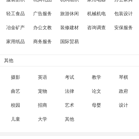
轻工食品
广告服务
旅游休闲
机械机电
包装设计
冶金矿产
办公文教
装修建材
咨询调查
安保服务
家用纸品
商务服务
国际贸易
其他
摄影
英语
考试
教学
琴棋
曲艺
宠物
法律
论文
政府
校园
招商
艺术
母婴
设计
儿童
大学
其他