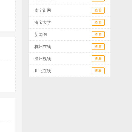
南宁街网
查看
淘宝大学
查看
新闻阁
查看
杭州在线
查看
温州视线
查看
川北在线
查看