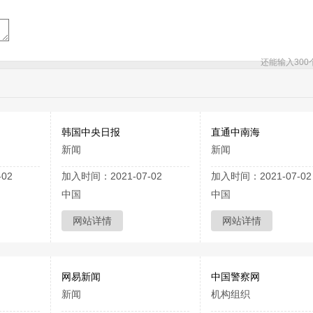
还能输入
300
韩国中央日报
直通中南海
新闻
新闻
02
加入时间：2021-07-02
加入时间：2021-07-02
中国
中国
网站详情
网站详情
网易新闻
中国警察网
新闻
机构组织