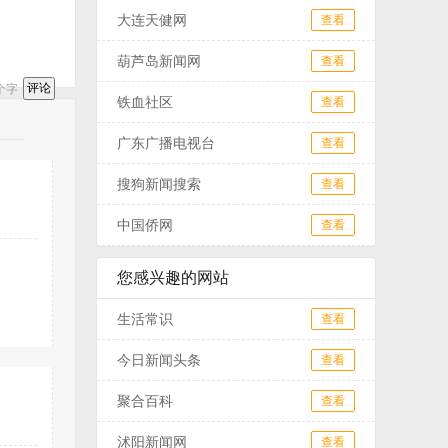
大连天健网
查看
葫芦岛新闻网
查看
个字
铁血社区
查看
广东广播电视台
查看
搜狗新闻搜索
查看
中国侨网
查看
您感兴趣的网站
生活常识
查看
今日新闻头条
查看
聚合百科
查看
沭阳新闻网
查看