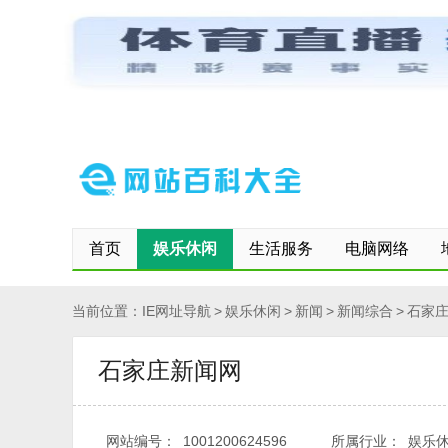
网站首页
保存到桌面
快速登记网站
修改/删除信息
首页
娱乐休闲
生活服务
电脑网络
当前位置：
IE网址导航
>
娱乐休闲
>
新闻
>
新闻综合
>
石家
石家庄新闻网
网站编号：
1001200624596
所属行业：
娱乐休