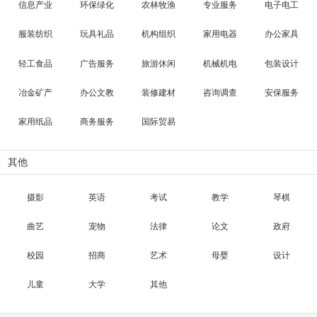
信息产业
环保绿化
农林牧渔
专业服务
电子电工
服装纺织
玩具礼品
机构组织
家用电器
办公家具
轻工食品
广告服务
旅游休闲
机械机电
包装设计
冶金矿产
办公文教
装修建材
咨询调查
安保服务
家用纸品
商务服务
国际贸易
其他
摄影
英语
考试
教学
琴棋
曲艺
宠物
法律
论文
政府
校园
招商
艺术
母婴
设计
儿童
大学
其他