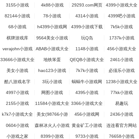
3155小游戏
4k88小游戏
29293.com网页
4399小游戏大全
小游戏
82144小游戏
78小游戏
4314小游戏
4399吧小游戏
68小游戏
h4399小游戏网
4399小游戏下载
7k5k小游戏
大全
棋牌游戏库
9564美女小游戏
玩Q岛
1737k小游戏
verajohn小游戏
ABAB小游戏大全
1148小游戏
456小游戏大全
33666小游戏大全
地铁笨蛋
QEQB小游戏大全
2461小游戏
美女小游戏
hao123小游戏
7k7k小游戏
必须乐小游戏
酷八游戏名字
3玩小游戏
蜗蜗牛小游戏网
1238小游戏大全
4997小游戏
网图小游戏
4395小游戏
77kk小游戏
2155小游戏
11584小游戏大全
3366小游戏大全
易趣玩
平台
k7k7小游戏大全
美女(98766小游
456小游戏网
2436小游戏
戏)小游戏
0604小游戏
森林冰火人小游戏
黄金矿工小游戏
连连看官方网站
大全
小游戏之家
8399小游戏
9733小游戏
76658小游戏