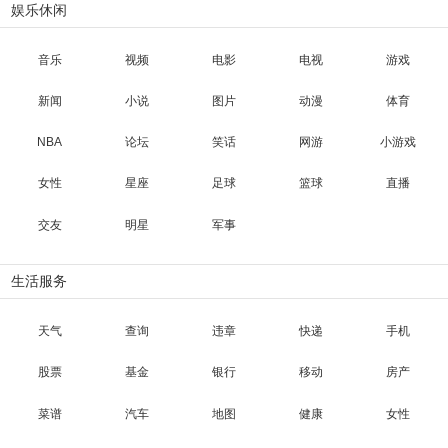
娱乐休闲
音乐
视频
电影
电视
游戏
新闻
小说
图片
动漫
体育
NBA
论坛
笑话
网游
小游戏
女性
星座
足球
篮球
直播
交友
明星
军事
生活服务
天气
查询
违章
快递
手机
股票
基金
银行
移动
房产
菜谱
汽车
地图
健康
女性