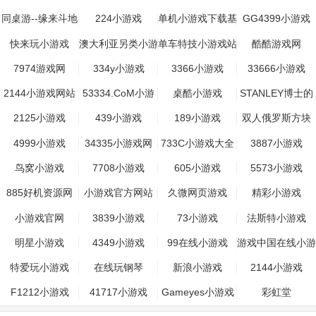
同桌游--缘来斗地
224小游戏
单机小游戏下载基
GG4399小游戏
主
地|游戏诱吧
快来玩小游戏
澳大利亚另类小游
单车特技小游戏站
酷酷游戏网
戏站
7974游戏网
334y小游戏
3366小游戏
33666小游戏
2144小游戏网站
53334.CoM小游
桌酷小游戏
STANLEY博士的
戏门户网站
家
2125小游戏
439小游戏
189小游戏
双人俄罗斯方块
4999小游戏
34335小游戏网
733C小游戏大全
3887小游戏
鸟窝小游戏
7708小游戏
605小游戏
5573小游戏
885好机资源网
小游戏官方网站
久微网页游戏
精彩小游戏
小游戏官网
3839小游戏
73小游戏
法斯特小游戏
明星小游戏
4349小游戏
99在线小游戏
游戏中国在线小游
戏
特爱玩小游戏
在线玩钢琴
新浪小游戏
2144小游戏
F1212小游戏
41717小游戏
Gameyes小游戏
彩虹堂