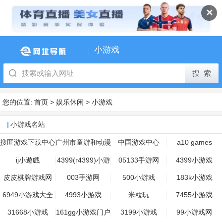
✕
小游戏
您的位置:
首页
>
娱乐休闲
>
小游戏
小游戏名站
搜匪游戏下载中心
广州市童游和动漫
中国游戏中心
a10 games
科技有限公司
ij小遊戲
4399(r4399)小游
05133手游网
4399小游戏
戏
皮皮棋牌游戏网
003手游网
500小游戏
183k小游戏
6949小游戏大全
4993小游戏
米粒玩
7455小游戏
31668小游戏
161gg小游戏门户
3199小游戏
99小游戏网