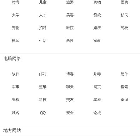
时尚
儿童
旅游
购物
团购
大学
人才
美容
贷款
移民
宠物
招聘
医院
婚庆
驾校
律师
生活
两性
家政
电脑网络
软件
邮箱
博客
杀毒
硬件
军事
壁纸
聊天
网页
搜索
编程
科技
交友
星座
页游
域名
QQ
安全
论坛
地方网站