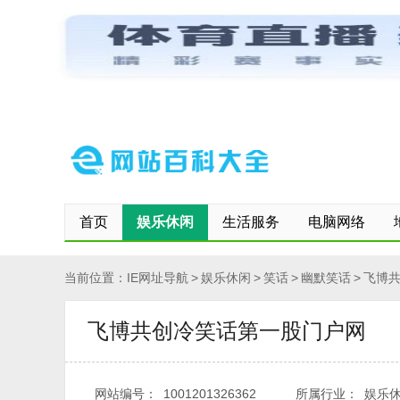
网站首页
保存到桌面
快速登记网站
修改/删除信息
首页
娱乐休闲
生活服务
电脑网络
当前位置：
IE网址导航
>
娱乐休闲
>
笑话
>
幽默笑话
>
飞博
飞博共创冷笑话第一股门户网
网站编号：
1001201326362
所属行业：
娱乐休