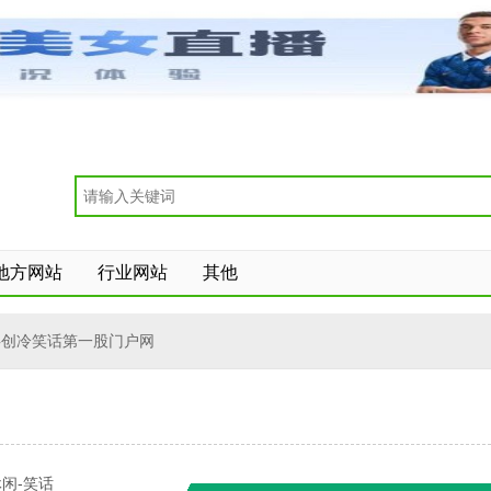
地方网站
行业网站
其他
共创冷笑话第一股门户网
闲-笑话