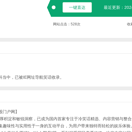
一键直达
最近更新：2024-
网站点击：
528
次
收
科当中，已被IE网址导航
笑话
收录。
股门户网】
深厚积淀和敏锐洞察，已成为国内首家专注于冷笑话精选、内容营销与整
集趣味性与实用性于一身的互动平台，为用户带来独特而轻松的娱乐体验