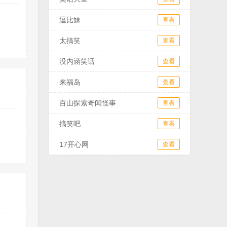
逗比妹
查看
太搞笑
查看
没内涵笑话
查看
来福岛
查看
百山探索奇闻怪事
查看
搞笑吧
查看
17开心网
查看