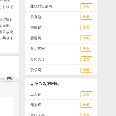
一股清
北杜村笑话网
查看
，引领潮
最有趣
查看
精准触达
颖而出。
来揭秘
查看
娱乐放松
，共创未
爱看网
查看
微曲艺网
查看
笑掉大牙
查看
爱乐网
查看
个字
您感兴趣的网站
二人转
查看
无聊哦
查看
笑话大全
查看