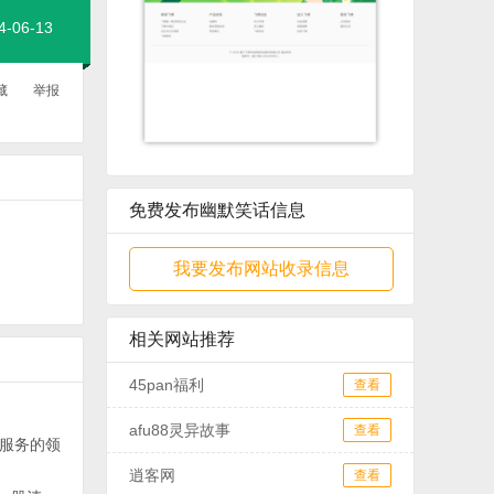
06-13
藏
举报
免费发布幽默笑话信息
我要发布网站收录信息
相关网站推荐
45pan福利
查看
afu88灵异故事
查看
合服务的领
。
逍客网
查看