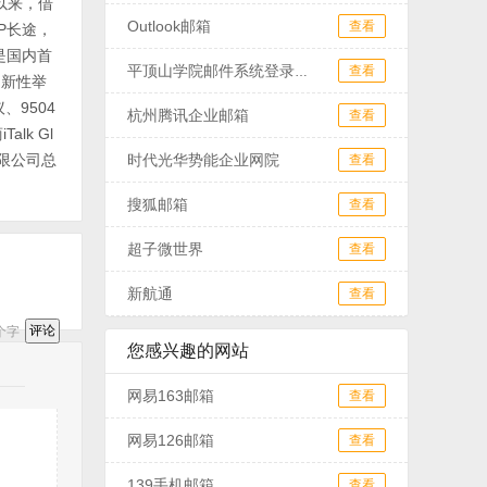
以来，借
Outlook邮箱
查看
P长途，
是国内首
查看
平顶山学院邮件系统登录页面
创新性举
9504
杭州腾讯企业邮箱
查看
lk Gl
有限公司总
时代光华势能企业网院
查看
搜狐邮箱
查看
超子微世界
查看
新航通
查看
个字
您感兴趣的网站
网易163邮箱
查看
网易126邮箱
查看
139手机邮箱
查看