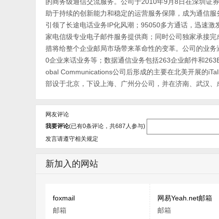
的商务级通信交流服务。公司于2010年9月8日在深圳证
助于持续的创新能力和稳定的运营服务保障，成为通信服务
引领了长途电话业务IP化风潮；95050多方通话，迅
家电信级专业电子邮件服务提供商；同时公司独家承接完成
措将给整个企业邮局市场带来革命性的变革。公司的业务涵
0企业来话业务等；数据通信业务包括263企业邮件和263EM
obal Communications公司后形成的主要在北美开
部设于北京，下设上海、广州分公司，并在济南、武汉、
网友评论
我要评论
(已有
0
条评论，共
687
人参与)
发言请遵守相关规定
新加入的网站
foxmail
网易Yeah.net邮箱
邮箱
邮箱