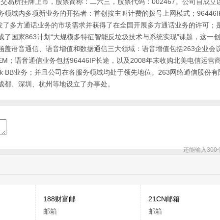
券交易所挂牌上市，股票简称：二六三，股票代码：002467。公司自成立
领域内多项新业务的开拓者：首创按主叫计费的拨号上网模式；96446I
速激发了多方通话业务的市场需求并获得了在全国开展多方通话业务的许可；
了国家863计划“大规模多特征智能反垃圾技术与系统实现”课题，这一
盖语音通信、语音增值和数据通信三大领域：语音增值包括263企业会议、
；语音通信业务包括96446IP长途，以及2008年末收购北美电信运营商iTa
展的iTalk BB业务；并且公司在各服务领域均处于领先地位。263网络通信股份
成都、深圳、杭州等地设立了办事处。
还能输入
300
188财富邮
21CN邮箱
邮箱
邮箱