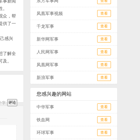
东方军事网
军事新闻
查看
性。
凤凰军事视频
查看
观众，帮
提供了一
千龙军事
查看
自己感兴
新华网军事
查看
人民网军事
查看
想了解全
可及。
凤凰网军事
查看
新浪军事
查看
您感兴趣的网站
个字
中华军事
查看
铁血网
查看
环球军事
查看