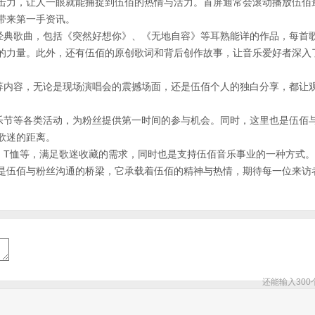
击力，让人一眼就能捕捉到伍佰的热情与活力。首屏通常会滚动播放伍佰
带来第一手资讯。
的经典歌曲，包括《突然好想你》、《无地自容》等耳熟能详的作品，每首
的力量。此外，还有伍佰的原创歌词和背后创作故事，让音乐爱好者深入
谈等内容，无论是现场演唱会的震撼场面，还是伍佰个人的独白分享，都让
音乐节等各类活动，为粉丝提供第一时间的参与机会。同时，这里也是伍佰
歌迷的距离。
、T恤等，满足歌迷收藏的需求，同时也是支持伍佰音乐事业的一种方式。
是伍佰与粉丝沟通的桥梁，它承载着伍佰的精神与热情，期待每一位来访
还能输入
300