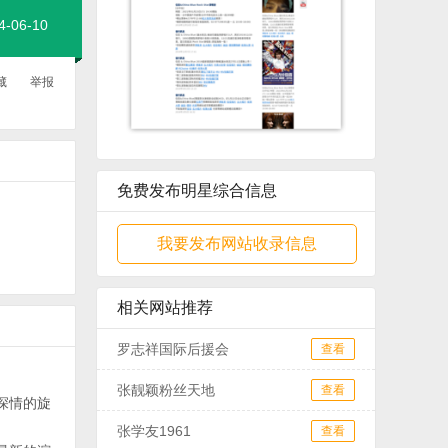
06-10
藏
举报
免费发布明星综合信息
我要发布网站收录信息
相关网站推荐
罗志祥国际后援会
查看
张靓颖粉丝天地
查看
深情的旋
张学友1961
查看