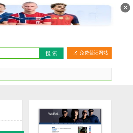
注册
登录
金币俱乐部
✕
免费登记网站
搜 索