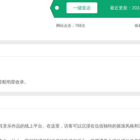
一键直达
最近更新：2024-
网站点击：
768
次
收
导航
明星
收录。
其音乐作品的线上平台。在这里，访客可以沉浸在伍佰独特的摇滚风格和