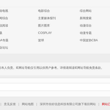
络电视
电影综合
综合网站
闻综合
主要媒体报刊
新闻搜索
说阅读
图片图库
动漫综合
载
COSPLAY
动漫专题
BA专题
篮球
中国篮协CBA
业论坛
发布人负责。IE网址导航仅引用以供用户参考。详情请阅读IE网址导航免责条款。
|
意见反馈
|
网站地图
|
深圳市你好信息科技有限公司旗下项目网站
|
网站