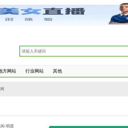
地方网站
行业网站
其他
官网
闲-明星