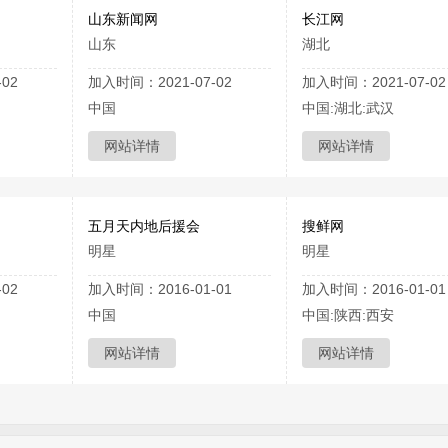
山东新闻网
长江网
山东
湖北
02
加入时间：2021-07-02
加入时间：2021-07-02
中国
中国:湖北:武汉
网站详情
网站详情
五月天内地后援会
搜鲜网
明星
明星
02
加入时间：2016-01-01
加入时间：2016-01-01
中国
中国:陕西:西安
网站详情
网站详情