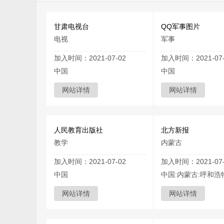
甘肃电视台
QQ军事图片
电视
军事
加入时间：2021-07-02
加入时间：2021-07-
中国
中国
网站详情
网站详情
人民教育出版社
北方新报
教学
内蒙古
加入时间：2021-07-02
加入时间：2021-07-
中国
中国:内蒙古:呼和浩
网站详情
网站详情