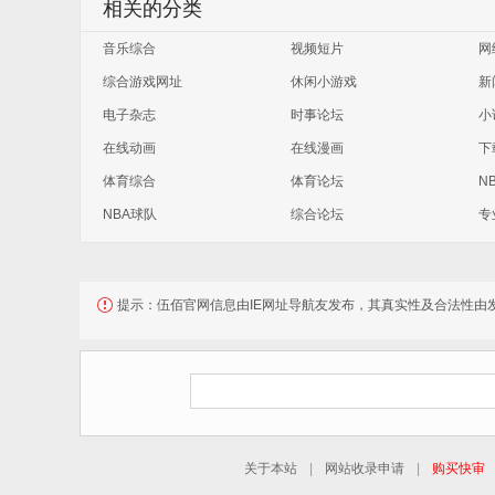
相关的分类
音乐综合
视频短片
网
综合游戏网址
休闲小游戏
新
电子杂志
时事论坛
小
在线动画
在线漫画
下
体育综合
体育论坛
N
NBA球队
综合论坛
专
提示：
伍佰官网信息由IE网址导航友发布，其真实性及合法性由
关于本站
|
网站收录申请
|
购买快审