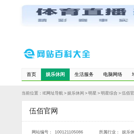
网站首页
保存到桌面
快速登记网站
修改/删除信息
首页
娱乐休闲
生活服务
电脑网络
当前位置：
IE网址导航
>
娱乐休闲
>
明星
>
明星综合
>
伍佰
伍佰官网
网站编号：
100121105086
所属行业：
娱乐休