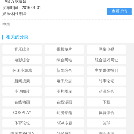
F4官方歌迷会
发布时间：
2016-01-01
查看详情
娱乐休闲-明星
中国
相关的分类
音乐综合
视频短片
网络电视
电影综合
综合网站
综合游戏网址
休闲小游戏
新闻综合
主要媒体报刊
新闻搜索
电子杂志
时事论坛
小说阅读
图片图库
动漫综合
在线动画
在线漫画
下载
COSPLAY
动漫专题
体育综合
体育论坛
NBA专题
篮球
中国篮协CBA
NBA球队
综合论坛