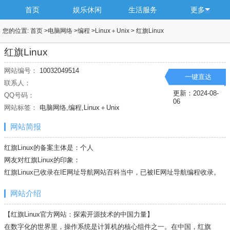
首页
娱乐休闲
生活服务
更多
您的位置:
首页
>
电脑网络
>
编程
>
Linux＋Unix
>
红旗Linux
红旗Linux
网站编号：
10032049514
一键直达
联系人：
更新：2024-08-
QQ号码：
06
网站标签：
电脑网络,编程,Linux＋Unix
网站简报
红旗Linux的备案主体是：个人
网友对红旗Linux的印象：
红旗Linux已收录在IE网址导航网站百科当中，已被IE网址导航
编程
收录。
网站介绍
【红旗Linux官方网站：探索开源技术的中国力量】
在数字化的世界里，操作系统是计算机的核心组件之一。在中国，红旗