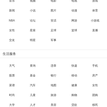
音乐
视频
电影
电视
游戏
新闻
小说
图片
动漫
体育
NBA
论坛
笑话
网游
小游戏
女性
星座
足球
篮球
直播
交友
明星
军事
生活服务
天气
查询
违章
快递
手机
股票
基金
银行
移动
房产
菜谱
汽车
地图
健康
女性
时尚
儿童
旅游
购物
团购
大学
人才
美容
贷款
移民