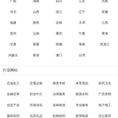
广西
湖南
四川
江苏
河南
河北
山西
浙江
辽宁
安徽
福建
陕西
吉林
天津
江西
贵州
云南
重庆
宁夏
青海
甘肃
新疆
西藏
海南
黑龙江
内蒙古
香港
澳门
台湾
行业网站
石油化工
交通运输
物资专材
体育用品
医药卫生
金融证券
职业中介
法律服务
能源水利
广告营销
信息产业
环保绿化
农林牧渔
专业服务
电子电工
服装纺织
玩具礼品
机构组织
家用电器
办公家具