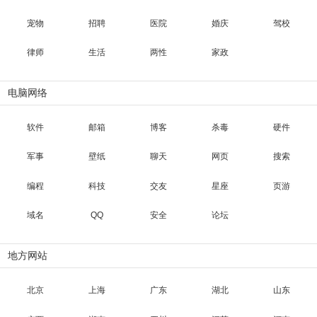
宠物
招聘
医院
婚庆
驾校
律师
生活
两性
家政
电脑网络
软件
邮箱
博客
杀毒
硬件
军事
壁纸
聊天
网页
搜索
编程
科技
交友
星座
页游
域名
QQ
安全
论坛
地方网站
北京
上海
广东
湖北
山东