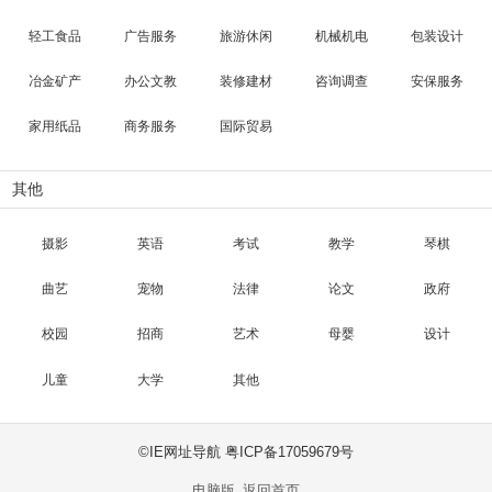
轻工食品
广告服务
旅游休闲
机械机电
包装设计
冶金矿产
办公文教
装修建材
咨询调查
安保服务
家用纸品
商务服务
国际贸易
其他
摄影
英语
考试
教学
琴棋
曲艺
宠物
法律
论文
政府
校园
招商
艺术
母婴
设计
儿童
大学
其他
©IE网址导航 粤ICP备17059679号
电脑版
返回首页