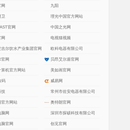
官网
九阳
厨卫
理光中国官方网站
AST官网
中国之光网
官网
电视猫视频
安吉尔饮水产业集团官网
欧科电器有限公司
尔官网
贝昂艾尔盾官网
计算机官方网站
美如画官网
数码
威易网
科技
常州市佐安电器有限公司
浦官方网站
奥特朗官网
电脑网
深圳市探硕科技有限公司
电脑官网
创见官网