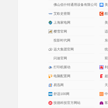
九阳网站介绍
佛山佰什特通用设备有限公司
美
理光中国官方网站网站介绍
艾欧史密斯
酷
中国之光网网站介绍
上海家电网
美
电视猫视频网站介绍
樱雪官网
适
官网网站介绍
欧科电器有限公司网站介绍
投影时代网
东
贝昂艾尔盾官网网站介绍
远大集团官网
统
介绍
美如画官网网站介绍
闪迪官网
双
威易网网站介绍
打印机驱动
利
常州市佐安电器有限公司网站介绍
电脑配置网
超
奥特朗官网网站介绍
易迅网
天
深圳市探硕科技有限公司网站介绍
舒适100网
中
创见官网网站介绍
技德科技官方网站
客