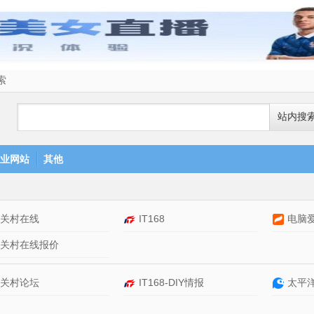
索
站内搜
业网站
其他
关村在线
IT168
电脑
关村在线报价
关村论坛
IT168-DIY情报
太平