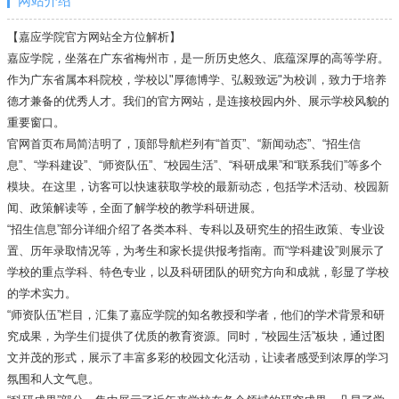
网站介绍
【嘉应学院官方网站全方位解析】
嘉应学院，坐落在广东省梅州市，是一所历史悠久、底蕴深厚的高等学府。
作为广东省属本科院校，学校以"厚德博学、弘毅致远"为校训，致力于培养
德才兼备的优秀人才。我们的官方网站，是连接校园内外、展示学校风貌的
重要窗口。
官网首页布局简洁明了，顶部导航栏列有“首页”、“新闻动态”、“招生信
息”、“学科建设”、“师资队伍”、“校园生活”、“科研成果”和“联系我们”等多个
模块。在这里，访客可以快速获取学校的最新动态，包括学术活动、校园新
闻、政策解读等，全面了解学校的教学科研进展。
“招生信息”部分详细介绍了各类本科、专科以及研究生的招生政策、专业设
置、历年录取情况等，为考生和家长提供报考指南。而“学科建设”则展示了
学校的重点学科、特色专业，以及科研团队的研究方向和成就，彰显了学校
的学术实力。
“师资队伍”栏目，汇集了嘉应学院的知名教授和学者，他们的学术背景和研
究成果，为学生们提供了优质的教育资源。同时，“校园生活”板块，通过图
文并茂的形式，展示了丰富多彩的校园文化活动，让读者感受到浓厚的学习
氛围和人文气息。