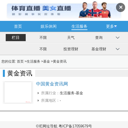
✕
首页
娱乐休闲
生活服务
更多
栏目
不限
天气
查询
不限
投资理财
基金理财
您的位置:
首页
>
生活服务
>
基金
>
黄金资讯
黄金资讯
中国黄金资讯网
所属行业：
生活服务-基金
所属地区：
-
©IE网址导航 粤ICP备17059679号