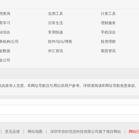
用查询
实用工具
计算工具
育学习
日常生活
理财服务
站综合
常用快递
手机综合
券机构/公司
软件/论坛/博客
投资理财
金数据
外汇资讯
期货资讯
金公司
性由发布人负责。IE网址导航仅引用以供用户参考。详情请阅读IE网址导航免责条款。
|
意见反馈
|
网站地图
|
深圳市你好信息科技有限公司旗下项目网站
|
网站