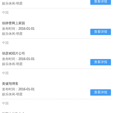
查看详情
娱乐休闲-明星
中国
徐静蕾网上家园
发布时间：
2016-01-01
查看详情
娱乐休闲-明星
中国
胡彦斌唱片公司
发布时间：
2016-01-01
查看详情
娱乐休闲-明星
中国
黄健翔博客
发布时间：
2016-01-01
查看详情
娱乐休闲-明星
中国