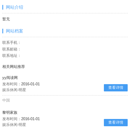
网站介绍
暂无
网站档案
联系手机：
联系邮箱：
联系地址：
相关网站推荐
yy阅读网
发布时间：
2016-01-01
查看详情
娱乐休闲-明星
中国
黎明家族
发布时间：
2016-01-01
查看详情
娱乐休闲-明星