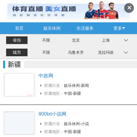
✕
首页
娱乐休闲
生活服务
更多
省份
不限
北京
上海
城市
不限
乌鲁木齐
克拉玛依
新疆
中政网
所属行业：
娱乐休闲-新闻
所属地区：
中国-新疆
800txt小说网
所属行业：
娱乐休闲-小说
所属地区：
中国-新疆