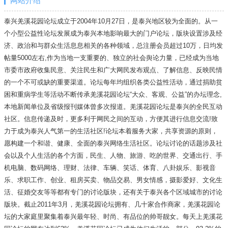
网站介绍
泰兴羌溪花园论坛成立于2004年10月27日，是泰兴地区较为全面的。从一
个小型公益性论坛发展成为泰兴本地影响最大的门户论坛，版块设置涉及经
济、政治和与群众生活息息相关的各种领域，总注册会员超过10万，日均发
帖量5000左右,作为当地一支重要的、独立的社会舆论力量，已经成为当地
市委市政府收集民意、关注民生和广大网民发布观点、了解信息、反映民情
的一个不可或缺的重要渠道。论坛每年均组织各类公益性活动，通过捐助贫
困和重病学生等活动不断传承羌溪花园论坛“大众、客观、公益”的办坛理念,
本地新闻单位及省级报刊媒体曾多次报道。羌溪花园论坛是泰兴的全民互动
社区。信息传递及时，更多利于网民之间的互动，方便其进行信息交流!致
力于成为泰兴人气第一的生活社区!论坛本着服务大家，共享资源的原则，
愿构建一个和谐、健康、全面的泰兴网络生活社区。论坛讨论的话题涉及社
会以及个人生活的各个方面，民生、人物、旅游、吃的世界、交通出行、手
机电脑、数码网络、理财、法律、车辆、笑话、体育、八卦娱乐、影视音
乐、求职工作、创业、租房买卖、物品交易、男女情感，摄影爱好、文化生
活、征婚交友等等都有专门的讨论版块，还有关于泰兴各个区域城市的讨论
版块。截止2011年3月，羌溪花园论坛拥有、几十家合作商家，羌溪花园论
坛的大家庭里聚集着泰兴最年轻、时尚、有品位的帅哥靓女。每天上羌溪花