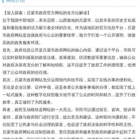
网站介绍
【深入探索：吕梁市政府官方网站的全方位解读】
位于我国中部地区，承东启西，山西腹地的吕梁市，以其丰富的历史文化底
蕴和蓬勃发展的活力吸引着全球的目光。作为该地区的官方信息平台，吕梁
市政府网站是连接政府与公众的重要纽带，致力于打造一个公开透明、便捷
高效的政务服务环境。
首先，政府信息公开是吕梁市政府网站的核心内容。通过这个平台，市民可
以实时获取到最新的政策法规、发展规划、经济数据等重要信息，确保公众
对政府决策有充分的了解和知情权。这不仅提升了政府工作的透明度，也增
强了公众对政府的信任感。
其次，吕梁市政府网站充分运用现代科技手段，实现了在线办事的便利化。
无论是企业注册、证件申领，还是各类公共服务事项的办理，都实现了线上
一站式服务。这种数字化转型极大地节省了公众的时间和精力，提升了行政
效率，真正做到了为民服务。
再者，政民互动模块是网站的一大亮点。市民可以通过留言、咨询、投诉等
途径，直接与政府部门进行交流，提出意见和建议。这种双向沟通机制，不
仅拓宽了公民参与社会治理的渠道，也促进了政府决策的科学性和民主性。
吕梁市政府网站在法制型政府、责任型政府和服务型政府的建设中起到了关