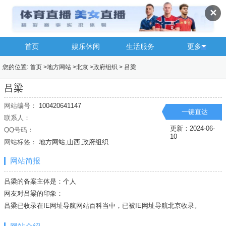
✕
首页
娱乐休闲
生活服务
更多
您的位置:
首页
>
地方网站
>
北京
>
政府组织
>
吕梁
吕梁
网站编号：
100420641147
一键直达
联系人：
更新：2024-06-
QQ号码：
10
网站标签：
地方网站,山西,政府组织
网站简报
吕梁的备案主体是：个人
网友对吕梁的印象：
吕梁已收录在IE网址导航网站百科当中，已被IE网址导航
北京
收录。