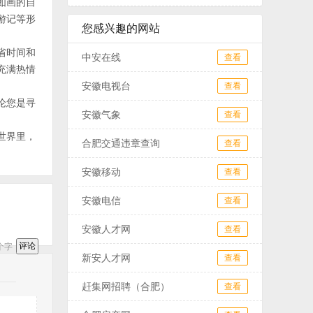
如画的自
游记等形
您感兴趣的网站
省时间和
中安在线
查看
充满热情
安徽电视台
查看
论您是寻
安徽气象
查看
世界里，
合肥交通违章查询
查看
安徽移动
查看
安徽电信
查看
安徽人才网
查看
个字
新安人才网
查看
赶集网招聘（合肥）
查看