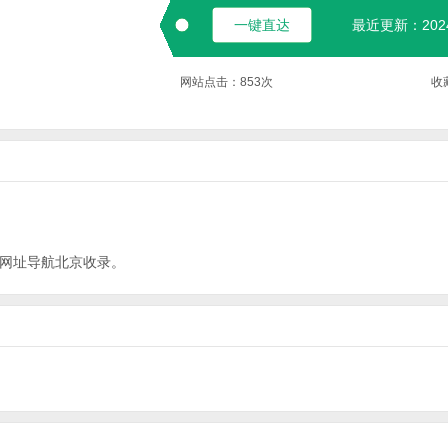
一键直达
最近更新：2024-
网站点击：
853
次
收
E网址导航
北京
收录。