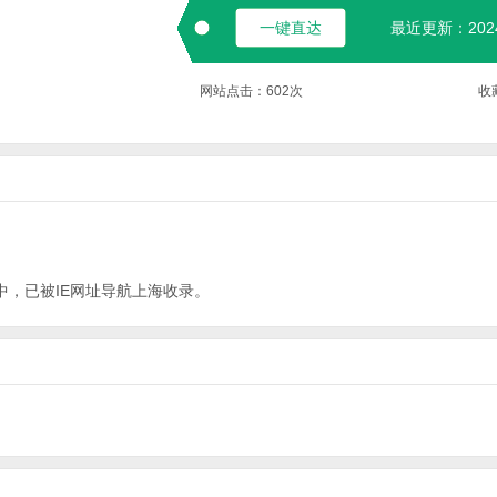
一键直达
最近更新：2024-
网站点击：
602
次
收
中，已被IE网址导航
上海
收录。