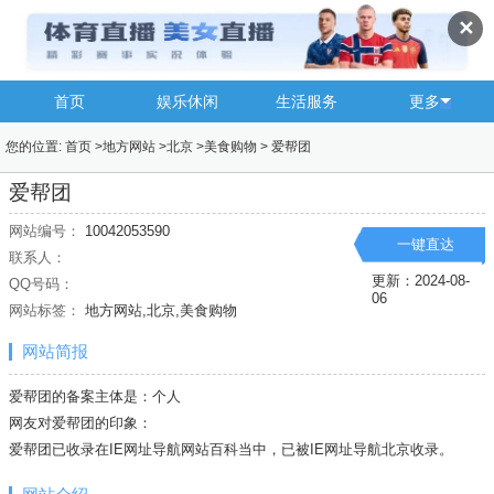
✕
首页
娱乐休闲
生活服务
更多
您的位置:
首页
>
地方网站
>
北京
>
美食购物
>
爱帮团
爱帮团
网站编号：
10042053590
一键直达
联系人：
更新：2024-08-
QQ号码：
06
网站标签：
地方网站,北京,美食购物
网站简报
爱帮团的备案主体是：个人
网友对爱帮团的印象：
爱帮团已收录在IE网址导航网站百科当中，已被IE网址导航
北京
收录。