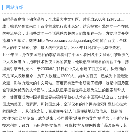
网站介绍
贴吧是百度旗下独立品牌，全球最大中文社区。贴吧自2003年12月3日上
线，贴吧的创意来自于百度首席执行官李彦宏：结合搜索引擎建立一个在线
的交流平台，让那些对同一个话题感兴趣的人们聚集在一起，方便地展开交
流和互相帮助。微博:http://weibo.com/baiduguanfang公司简介百度，全球
最大的中文搜索引擎、最大的中文网站。2000年1月创立于北京中关村。
1999年底，身在美国硅谷的李彦宏看到了中国互联网及中文搜索引擎服务的
巨大发展潜力，抱着技术改变世界的梦想，他毅然辞掉硅谷的高薪工作，携
搜索引擎专利技术，于2000年1月1日在中关村创建了百度公司。从最初的
不足10人发展至今，员工人数超过12000人。如今的百度，已成为中国最受
欢迎、影响力最大的中文网站。百度拥有数千名研发工程师，这是中国乃至
全球最为优秀的技术团队，这支队伍掌握着世界上最为先进的搜索引擎技
术，使百度成为中国掌握世界尖端科学核心技术的中国高科技企业，也使中
国成为美国、俄罗斯、和韩国之外，全球仅有的4个拥有搜索引擎核心技术
的国家之一。从创立之初，百度便将“让人们最便捷地获取信息，找到所
求”作为自己的使命，成立以来，公司秉承“以用户为导向”的理念，不断坚持
技术创新，致力于为用户提供“简单，可依赖”的互联网搜索产品及服务，其