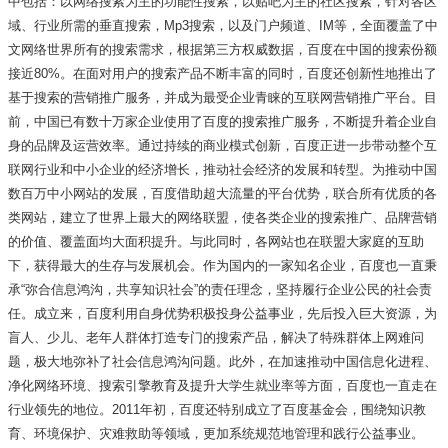
中包括：以网络搜索为主的功能性搜索，以贴吧为主的社区搜索，针对各区
域、行业所需的垂直搜索，Mp3搜索，以及门户频道、IM等，全面覆盖了中
文网络世界所有的搜索需求，根据第三方权威数据，百度在中国的搜索份额
接近80%。在面对用户的搜索产品不断丰富的同时，百度还创新性地推出了
基于搜索的营销推广服务，并成为最受企业青睐的互联网营销推广平台。目
前，中国已有数十万家企业使用了百度的搜索推广服务，不断提升着企业自
身的品牌及运营效率。通过持续的商业模式创新，百度正进一步带动整个互
联网行业和中小企业的经济增长，推动社会经济的发展和转型。为推动中国
数百万中小网站的发展，百度借助超大流量的平台优势，联合所有优质的各
类网站，建立了世界上最大的网络联盟，使各类企业的搜索推广、品牌营销
的价值、覆盖面均大面积提升。与此同时，各网站也在联盟大家庭的互助
下，获得最大的生存与发展机会。作为国内的一家知名企业，百度也一直秉
承“弥合信息鸿沟，共享知识社会”的责任理念，坚持履行企业公民的社会责
任。成立来，百度利用自身优势积极投身公益事业，先后投入巨大资源，为
盲人、少儿、老年人群体打造专门的搜索产品，解决了特殊群体上网难问
题，极大地弥补了社会信息鸿沟问题。此外，在加速推动中国信息化进程、
净化网络环境、搜索引擎教育及提升大学生就业率等方面，百度也一直走在
行业领先的地位。2011年初，百度还特别成立了百度基金会，围绕知识教
育、环境保护、灾难救助等领域，更加系统规范地管理和践行公益事业。