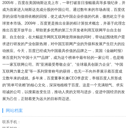
2005年，百度在美国纳斯达克上市，一举打破首日涨幅最高等多项纪录，并
成为首家进入纳斯达克成分股的中国公司。通过数年来的市场表现，百度优
异的业绩与值得依赖的回报，使之成为中国企业价值的代表，傲然屹立于全
球资本市场。2009年，百度更是推出全新的框计算技术概念，并基于此理念
推出百度开放平台，帮助更多优秀的第三方开发者利用互联网平台自主创
新、自主创业，在大幅提升网民互联网使用体验的同时，带动起围绕用户需
求进行研发的产业创新热潮，对中国互联网产业的升级和发展产生巨大的拉
动效应。今天，百度已经成为中国最具价值的品牌之一，英国《金融时报》
将百度列为“中国十大***品牌”，成为这个榜单中最年轻的一家公司，也是唯
一一家互联网公司。而“亚洲最受尊敬企业”、“全球最具创新力企业”、“中国
互联网力量之星”等一系列荣誉称号的获得，也无一不向外界展示着百度成
立数年来的成就。多年来，百度董事长兼CEO李彦宏，率领百度人所形成
的“简单可依赖”的核心文化，深深地植根于百度。这是一个充满朝气、求实
坦诚的公司，以搜索改变生活，推动人类的文明与进步，促进中国经济的发
展为己任，正朝着更为远大的目标而迈进。
网站档案
联系手机：