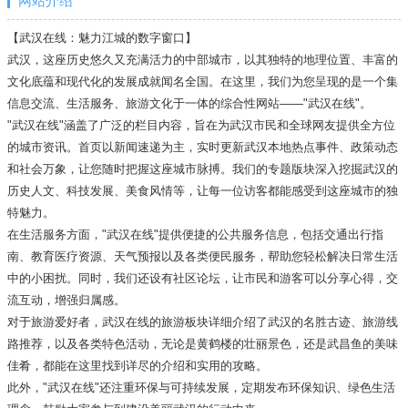
网站介绍
【武汉在线：魅力江城的数字窗口】
武汉，这座历史悠久又充满活力的中部城市，以其独特的地理位置、丰富的
文化底蕴和现代化的发展成就闻名全国。在这里，我们为您呈现的是一个集
信息交流、生活服务、旅游文化于一体的综合性网站——"武汉在线"。
"武汉在线"涵盖了广泛的栏目内容，旨在为武汉市民和全球网友提供全方位
的城市资讯。首页以新闻速递为主，实时更新武汉本地热点事件、政策动态
和社会万象，让您随时把握这座城市脉搏。我们的专题版块深入挖掘武汉的
历史人文、科技发展、美食风情等，让每一位访客都能感受到这座城市的独
特魅力。
在生活服务方面，"武汉在线"提供便捷的公共服务信息，包括交通出行指
南、教育医疗资源、天气预报以及各类便民服务，帮助您轻松解决日常生活
中的小困扰。同时，我们还设有社区论坛，让市民和游客可以分享心得，交
流互动，增强归属感。
对于旅游爱好者，武汉在线的旅游板块详细介绍了武汉的名胜古迹、旅游线
路推荐，以及各类特色活动，无论是黄鹤楼的壮丽景色，还是武昌鱼的美味
佳肴，都能在这里找到详尽的介绍和实用的攻略。
此外，"武汉在线"还注重环保与可持续发展，定期发布环保知识、绿色生活