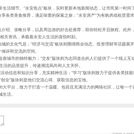
常生活细节。"永安焦点"板块，实时更新本地新闻动态，让市民第一时间
分享各类美食推荐，满足味蕾的探索之旅；"永安房产"为有购房或租赁需
点介绍、攻略分享，以及周边游的好去处推荐，助你轻松开启旅程。此外，
等相关资讯，承载着永安人生活的喜悦时刻。
燕城的文化气息；"经济与交流"板块则围绕商业动态、投资理财等话题展
个倾诉和交流的空间。
这座城市的独特魅力；"交友"版块则为志同道合的人们提供了一个线上互
日常生活的品质提升，传递潮流风尚和人文关怀。
各类活动信息和知识分享，充实精神生活；"学习"版块则致力于提供各类技
和"创业"版块则是他们交流心得、获取信息的宝地。
的大平台，致力于打造一个温暖、包容且充满活力的网络社区，让每一个
城生活。