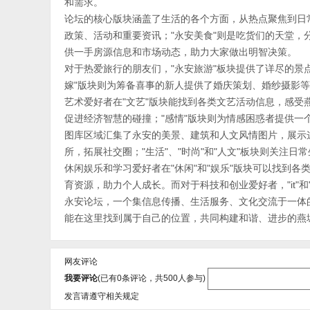
和需求。
论坛的核心版块涵盖了生活的各个方面，从热点聚焦到日
政策、活动和重要资讯；"永安美食"则是吃货们的天堂，
供一手房源信息和市场动态，助力大家做出明智决策。
对于热爱旅行的朋友们，"永安旅游"板块提供了详尽的景
嫁"版块则为筹备喜事的新人提供了婚庆策划、婚纱摄影
艺术爱好者在"文艺"版块能找到各类文艺活动信息，感受
促进经济智慧的碰撞；"感情"版块则为情感困惑者提供一
图库区域汇集了永安的美景、建筑和人文风情图片，展示
所，拓展社交圈；"生活"、"时尚"和"人文"板块则关注
休闲娱乐和学习爱好者在"休闲"和"娱乐"版块可以找到
育资源，助力个人成长。而对于科技和创业爱好者，"it"
永安论坛，一个集信息传播、生活服务、文化交流于一体
能在这里找到属于自己的位置，共同构建和谐、进步的燕
网友评论
我要评论
(已有
0
条评论，共
500
人参与)
发言请遵守相关规定