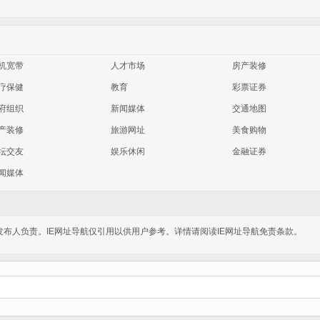
机宽带
人才市场
房产装修
疗保健
教育
彩票证券
府组织
新闻媒体
交通地图
产装修
旅游网址
美食购物
坛交友
娱乐休闲
金融证券
闻媒体
发布人负责。IE网址导航仅引用以供用户参考。详情请阅读IE网址导航免责条款。