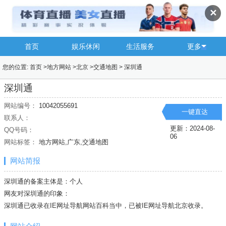
✕
首页
娱乐休闲
生活服务
更多
您的位置:
首页
>
地方网站
>
北京
>
交通地图
>
深圳通
深圳通
网站编号：
10042055691
一键直达
联系人：
更新：2024-08-
QQ号码：
06
网站标签：
地方网站,广东,交通地图
网站简报
深圳通的备案主体是：个人
网友对深圳通的印象：
深圳通已收录在IE网址导航网站百科当中，已被IE网址导航
北京
收录。