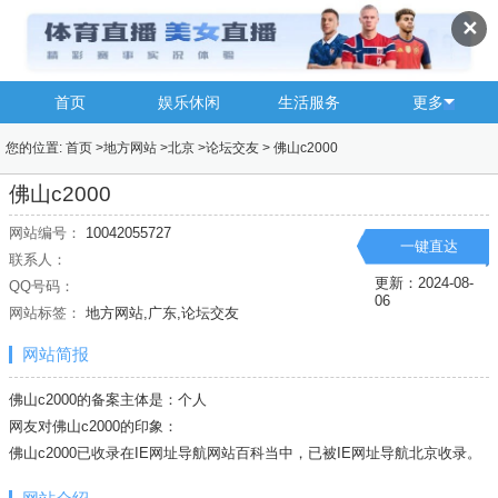
✕
首页
娱乐休闲
生活服务
更多
您的位置:
首页
>
地方网站
>
北京
>
论坛交友
>
佛山c2000
佛山c2000
网站编号：
10042055727
一键直达
联系人：
更新：2024-08-
QQ号码：
06
网站标签：
地方网站,广东,论坛交友
网站简报
佛山c2000的备案主体是：个人
网友对佛山c2000的印象：
佛山c2000已收录在IE网址导航网站百科当中，已被IE网址导航
北京
收录。