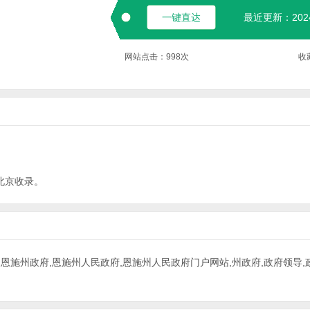
一键直达
最近更新：2024-
网站点击：
998
次
收
北京
收录。
硒都,恩施州政府,恩施州人民政府,恩施州人民政府门户网站,州政府,政府领导,