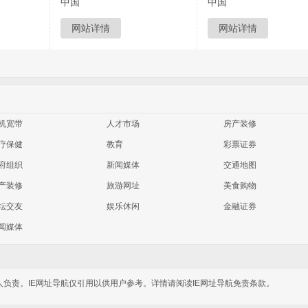
中国
中国
网站详情
网站详情
机宽带
人才市场
房产装修
疗保健
教育
彩票证券
府组织
新闻媒体
交通地图
产装修
旅游网址
美食购物
坛交友
娱乐休闲
金融证券
闻媒体
人负责。IE网址导航仅引用以供用户参考。详情请阅读IE网址导航免责条款。