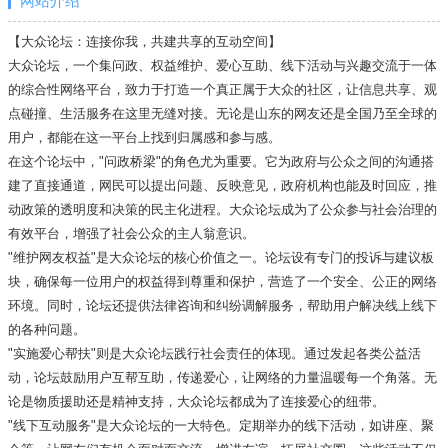
网站介绍
【大众论坛：连接你我，共建共享的互动空间】
大众论坛，一个集问政、权益维护、爱心互助、线下活动与兴趣交流于一体
的综合性网络平台，致力于打造一个真正属于大众的社区，让信息共享、观
点碰撞、生活服务在这里无缝对接。无论是山东的网友还是全国乃至全球的
用户，都能在这一平台上找到归属感和参与感。
在这个论坛中，"问政桥梁"的角色尤为重要。它为政府与公众之间的沟通搭
建了直接通道，网民可以提出问题、反映意见，政府机构也能及时回应，推
动政策的透明度和决策的民主化进程。大众论坛成为了公众参与社会治理的
有效平台，增强了社会公众的主人翁意识。
"维护网友权益"是大众论坛的核心价值之一。论坛设有专门的投诉与建议板
块，确保每一位用户的权益得到尊重和保护，营造了一个安全、公正的网络
环境。同时，论坛还提供法律咨询和纠纷调解服务，帮助用户解决线上线下
的各种问题。
"实施爱心帮扶"则是大众论坛践行社会责任的体现。通过发起各类公益活
动，论坛鼓励用户互帮互助，传递爱心，让网络的力量温暖每一个角落。无
论是物质援助还是精神支持，大众论坛都成为了连接爱心的纽带。
"线下互动服务"是大众论坛的一大特色。定期举办的线下活动，如讲座、聚