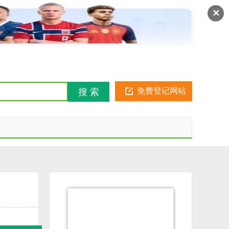
注册
登录
金币俱乐部
✕
免费登记网站
搜 索