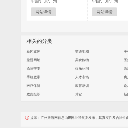
中国:广东:广州
中国:广东:广州
网站详情
网站详情
相关的分类
新闻媒体
交通地图
手
旅游网址
美食购物
医
论坛交友
娱乐休闲
政
手机宽带
人才市场
房
医疗保健
教育培训
论
政府组织
其它
新
提示：
广州旅游网信息由IE网址导航友发布，其真实性及合法性