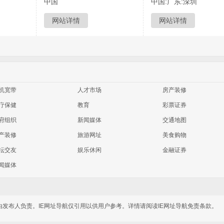
中国
中国:广东:深圳
网站详情
网站详情
机宽带
人才市场
房产装修
疗保健
教育
彩票证券
府组织
新闻媒体
交通地图
产装修
旅游网址
美食购物
坛交友
娱乐休闲
金融证券
闻媒体
由发布人负责。IE网址导航仅引用以供用户参考。详情请阅读IE网址导航免责条款。